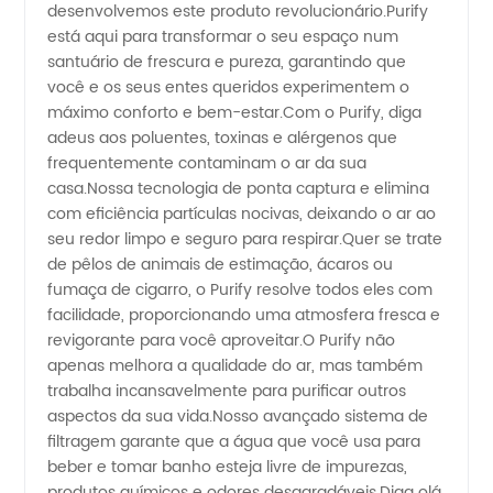
e
desenvolvemos este produto revolucionário.Purify
está aqui para transformar o seu espaço num
fornecedor
santuário de frescura e pureza, garantindo que
você e os seus entes queridos experimentem o
máximo conforto e bem-estar.Com o Purify, diga
de
adeus aos poluentes, toxinas e alérgenos que
frequentemente contaminam o ar da sua
produtos
casa.Nossa tecnologia de ponta captura e elimina
com eficiência partículas nocivas, deixando o ar ao
de alta
seu redor limpo e seguro para respirar.Quer se trate
de pêlos de animais de estimação, ácaros ou
fumaça de cigarro, o Purify resolve todos eles com
qualidade
facilidade, proporcionando uma atmosfera fresca e
revigorante para você aproveitar.O Purify não
da
apenas melhora a qualidade do ar, mas também
trabalha incansavelmente para purificar outros
China
aspectos da sua vida.Nosso avançado sistema de
filtragem garante que a água que você usa para
beber e tomar banho esteja livre de impurezas,
produtos químicos e odores desagradáveis.Diga olá