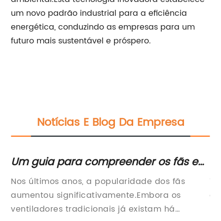
um novo padrão industrial para a eficiência
energética, conduzindo as empresas para um
futuro mais sustentável e próspero.
Notícias E Blog Da Empresa
Benefícios de instalar um sistema HRV
Fa
em sua casa passiva
Hr
Título: O avanço promissor da China em
Tí
r
eficiência energética: introdução de sistemas
ex
HRV para casas passivasIntroduçãoA China
in