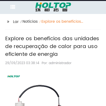
Notícias
Explore os benefícios
Lar
das unidades de
recuperação de calor
Explore os benefícios das unidades
para uso eficiente de
energia
de recuperação de calor para uso
eficiente de energia
29/09/2023 03:38:14
Por: administrador