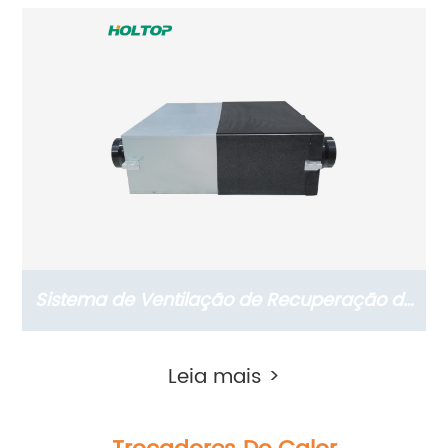
Recuperação de Energia da Série Slim
(ERVs 150~350 m3/h, Motor CA)
Sistema de Ventilação de Recuperação de
Energia Residencial Série Slim (ERVs
Leia mais >
200~400 m3/h, motor CA)