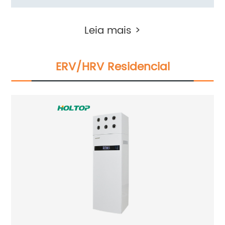
vertical da série de instalação no chão
Leia mais >
(Ductless ERV 300~600 m3/h)
ERV/HRV Residencial