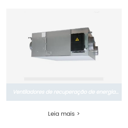
vertical de porta superior compacto HRV
série CFA (250~350~500 m3/h)
Ventiladores de recuperação de energia
montados no teto da série CFA (ERVs
Leia mais >
150~2000 m3/h)