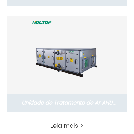
Energia Comercial Série THC com Motor
DC (ERVs 1500-2600 m3/h)
Unidade de Tratamento de Ar AHU
Suspensa Holtop com Recuperação de
Leia mais >