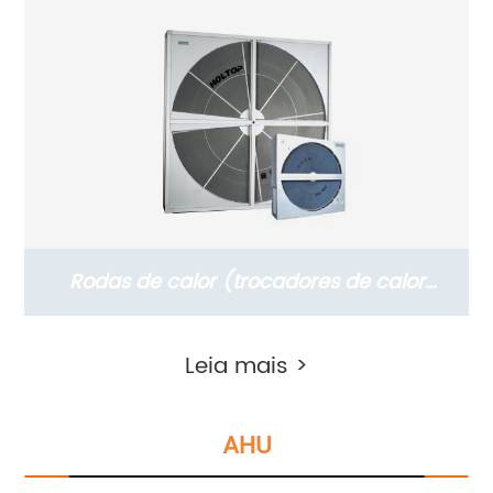
Rodas de calor (trocadores de calor
rotativos)
Leia mais >
AHU