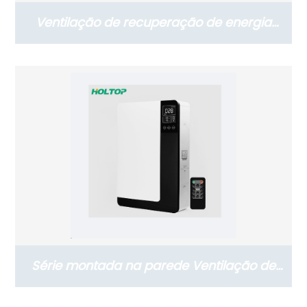
Ventilação de recuperação de energia
vertical da série de instalação no chão
(Ductless ERV 300~600 m3/h)
Série montada na parede Ventilação de