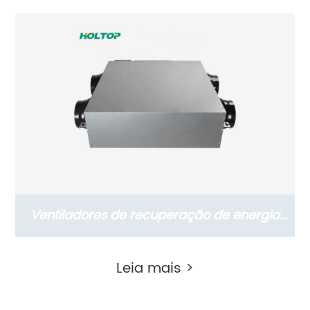
Energia Comercial Série THC com Motor
DC (ERVs 1500-2600 m3/h)
Ventiladores de recuperação de energia
térmica suspensos residenciais da série
Leia mais >
Slim com motor DC (ERVs 150~350 m3/h)