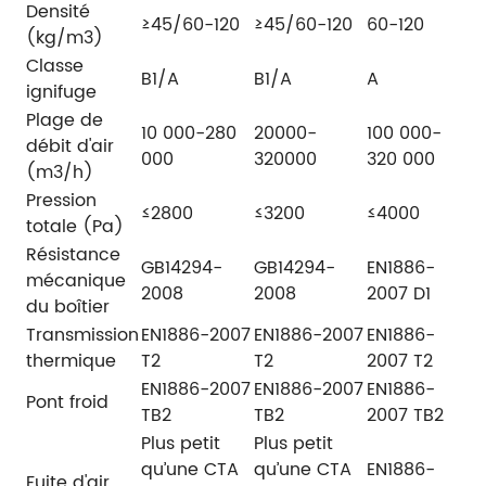
Densité
≥45/60-120
≥45/60-120
60-120
(kg/m3)
Classe
B1/A
B1/A
A
ignifuge
Plage de
10 000-280
20000-
100 000-
débit d'air
000
320000
320 000
(m3/h)
Pression
≤2800
≤3200
≤4000
totale (Pa)
Résistance
GB14294-
GB14294-
EN1886-
mécanique
2008
2008
2007 D1
du boîtier
Transmission
EN1886-2007
EN1886-2007
EN1886-
thermique
T2
T2
2007 T2
EN1886-2007
EN1886-2007
EN1886-
Pont froid
TB2
TB2
2007 TB2
Plus petit
Plus petit
qu’une CTA
qu’une CTA
EN1886-
Fuite d'air