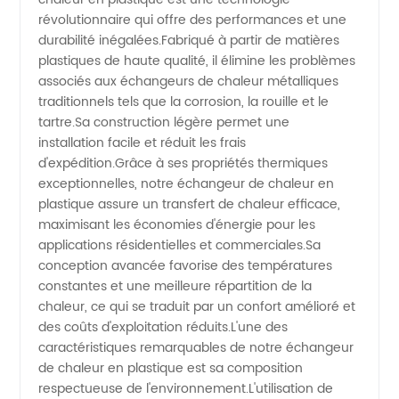
révolutionnaire qui offre des performances et une
durabilité inégalées.Fabriqué à partir de matières
en
plastiques de haute qualité, il élimine les problèmes
associés aux échangeurs de chaleur métalliques
plastique
traditionnels tels que la corrosion, la rouille et le
tartre.Sa construction légère permet une
en Chine
installation facile et réduit les frais
d'expédition.Grâce à ses propriétés thermiques
exceptionnelles, notre échangeur de chaleur en
-
plastique assure un transfert de chaleur efficace,
maximisant les économies d'énergie pour les
Approvisionnement
applications résidentielles et commerciales.Sa
conception avancée favorise des températures
en gros
constantes et une meilleure répartition de la
chaleur, ce qui se traduit par un confort amélioré et
des coûts d'exploitation réduits.L'une des
de
caractéristiques remarquables de notre échangeur
de chaleur en plastique est sa composition
haute
respectueuse de l'environnement.L'utilisation de