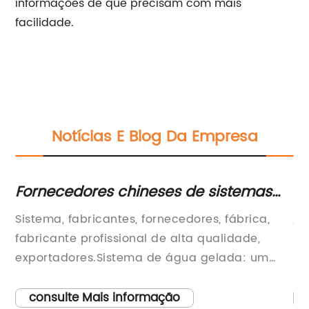
informações de que precisam com mais
facilidade.
Notícias E Blog Da Empresa
to
Fornecedores chineses de sistemas
Pr
s
de água gelada para uso industrial
di
Sistema, fabricantes, fornecedores, fábrica,
, 
c
s
fabricante profissional de alta qualidade,
Ma
exportadores.Sistema de água gelada: um
pa
guia abrangente para fabricantes e
Ma
e
fornecedores chinesesNo mundo dos sistemas
mi
consulte Mais informação