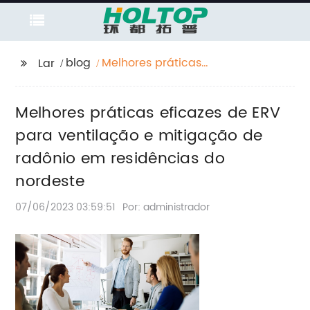
blog
Melhores práticas
Lar
eficazes de ERV para
ventilação e
Melhores práticas eficazes de ERV
mitigação de radônio
em residências do
para ventilação e mitigação de
nordeste
radônio em residências do
nordeste
07/06/2023 03:59:51
Por: administrador