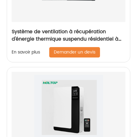
Système de ventilation à récupération
d'énergie thermique suspendu résidentiel à
moteur à courant continu série Slim (VRE 200
Demander un devis
En savoir plus
~ 400 m3/h)