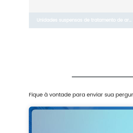
 de
Unidades suspensas de tratamento de ar
HC com
com bobina DX Holtop
h)
Fique à vontade para enviar sua pergu