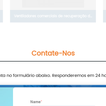
Ventiladores comerciais de recuperação de
energia da série THC com motor CA (ERVs
1500-2600 m3/h)
Contate-Nos
nta no formulário abaixo. Responderemos em 24 h