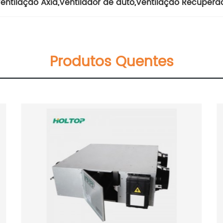
entilação Axia
,
Ventilador de duto
,
Ventilação Recupera
Produtos Quentes