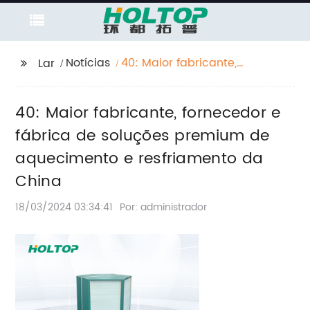
Notícias
40: Maior fabricante,
Lar
fornecedor e fábrica
de soluções premium
40: Maior fabricante, fornecedor e
de aquecimento e
resfriamento da China
fábrica de soluções premium de
aquecimento e resfriamento da
China
18/03/2024 03:34:41
Por: administrador