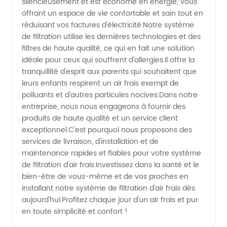
silencieusement et est économe en énergie, vous
frais de
offrant un espace de vie confortable et sain tout en
réduisant vos factures d'électricité.Notre système
qualité
de filtration utilise les dernières technologies et des
filtres de haute qualité, ce qui en fait une solution
supérieure
idéale pour ceux qui souffrent d'allergies.Il offre la
tranquillité d'esprit aux parents qui souhaitent que
leurs enfants respirent un air frais exempt de
en
polluants et d'autres particules nocives.Dans notre
entreprise, nous nous engageons à fournir des
provenance
produits de haute qualité et un service client
exceptionnel.C'est pourquoi nous proposons des
services de livraison, d'installation et de
de
maintenance rapides et fiables pour votre système
de filtration d'air frais.Investissez dans la santé et le
Chine
bien-être de vous-même et de vos proches en
installant notre système de filtration d'air frais dès
aujourd'hui.Profitez chaque jour d'un air frais et pur
en toute simplicité et confort !