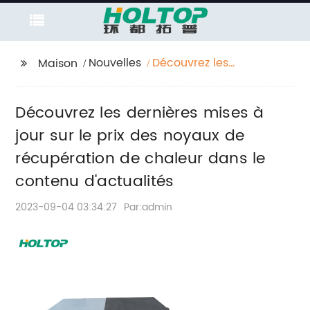
Nouvelles
Découvrez les
Maison
dernières mises à jour
sur le prix des noyaux
Découvrez les dernières mises à
de récupération de
chaleur dans le
jour sur le prix des noyaux de
contenu d'actualités
récupération de chaleur dans le
contenu d'actualités
2023-09-04 03:34:27
Par:admin