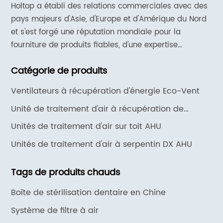
commerciales avec les principaux pays d'Asie,
én
Holtop a établi des relations commerciales avec des
d'Europe et d'Amérique du Nord. Présentation
pe
pays majeurs d'Asie, d'Europe et d'Amérique du Nord
 la
des vidéos de formation révolutionnaires en
et s'est forgé une réputation mondiale pour la
fa
fourniture de produits fiables, d'une expertise
CVC de Beijing Holtop Air Conditioning Co.,
su
approfondie en matière d'applications et d'un support
t
Ltd., un fabricant, fournisseur et usine leader
im
Catégorie de produits
et de services réactifs.
i.
en Chine.Conçues pour révolutionner la façon
sy
m
dont les techniciens acquièrent des
le
Ventilateurs à récupération d'énergie Eco-Vent
de
connaissances, ces vidéos offrent une
co
Unité de traitement d'air à récupération de
ine
compréhension approfondie des systèmes de
si
chaleur HJK
Unités de traitement d'air sur toit AHU
climatisation de pointe.Fort de son expertise
éc
dans l'industrie, Holtop a méticuleusement
d’
Unités de traitement d'air à serpentin DX AHU
créé une série de vidéos de formation qui
co
s
couvrent divers aspects des produits CVC.Ces
Tags de produits chauds
du
n
vidéos complètes fournissent des instructions
d'
Boîte de stérilisation dentaire en Chine
étape par étape, des conseils de dépannage
sy
Système de filtre à air
 sa
et des guides de maintenance, garantissant
fa