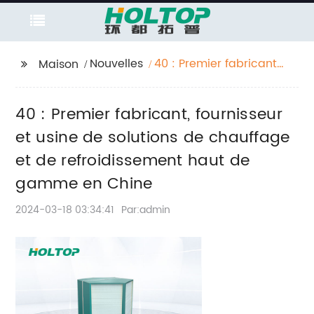
Nouvelles
40 : Premier fabricant,
Maison
fournisseur et usine de
solutions de chauffage
40 : Premier fabricant, fournisseur
et de refroidissement
haut de gamme en
et usine de solutions de chauffage
Chine
et de refroidissement haut de
gamme en Chine
2024-03-18 03:34:41
Par:admin