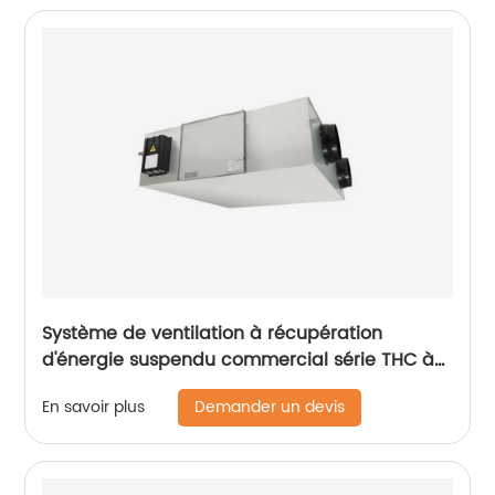
Système de ventilation à récupération
d'énergie suspendu commercial série THC à
moteur à courant continu (ERV 600 ~ 1 300
Demander un devis
En savoir plus
m3/h)