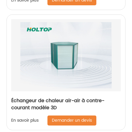
Demander un devis
En savoir plus
200 ~ 400 m3/h)
Échangeur de chaleur air-air à contre-
courant modèle 3D
Demander un devis
En savoir plus