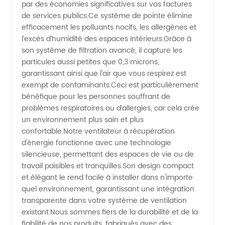
par des économies significatives sur vos factures
de services publics.Ce système de pointe élimine
de
efficacement les polluants nocifs, les allergènes et
l’excès d’humidité des espaces intérieurs.Grâce à
Chine :
son système de filtration avancé, il capture les
particules aussi petites que 0,3 microns,
garantissant ainsi que l'air que vous respirez est
approvisionnement
exempt de contaminants.Ceci est particulièrement
bénéfique pour les personnes souffrant de
OEM de
problèmes respiratoires ou d’allergies, car cela crée
un environnement plus sain et plus
confortable.Notre ventilateur à récupération
haute
d'énergie fonctionne avec une technologie
silencieuse, permettant des espaces de vie ou de
qualité
travail paisibles et tranquilles.Son design compact
et élégant le rend facile à installer dans n'importe
quel environnement, garantissant une intégration
transparente dans votre système de ventilation
existant.Nous sommes fiers de la durabilité et de la
fiabilité de nos produits, fabriqués avec des