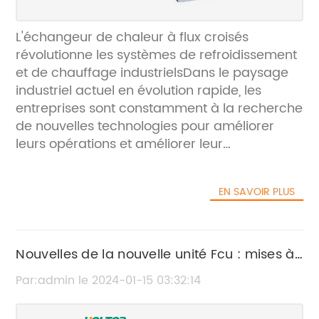
L'échangeur de chaleur à flux croisés
révolutionne les systèmes de refroidissement
et de chauffage industrielsDans le paysage
industriel actuel en évolution rapide, les
entreprises sont constamment à la recherche
de nouvelles technologies pour améliorer
leurs opérations et améliorer leur
efficacité.L'une de ces innovations qui fait des
vagues dans l'industrie est l'échangeur de
EN SAVOIR PLUS
chaleur à flux croisés, une solution de pointe
développée par une entreprise leader dans
la technologie d'échange de chaleur.
L'échangeur de chaleur à flux croisés est
Nouvelles de la nouvelle unité Fcu : mises à
conçu pour répondre à la demande
jour, informations et plus
Par:admin le 2024-01-15 03:32:14
croissante de produits plus efficaces et plus
rentables. systèmes de refroidissement et de