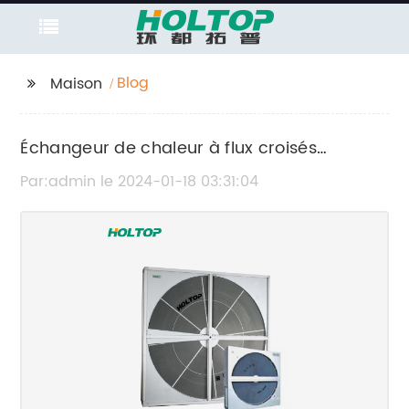
Blog
Maison
Échangeur de chaleur à flux croisés
efficace pour les applications de transfert
Par:admin le 2024-01-18 03:31:04
de chaleur