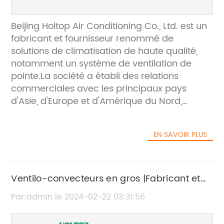
Beijing Holtop Air Conditioning Co., Ltd. est un
fabricant et fournisseur renommé de
solutions de climatisation de haute qualité,
notamment un système de ventilation de
pointe.La société a établi des relations
commerciales avec les principaux pays
d'Asie, d'Europe et d'Amérique du Nord,
gagnant une réputation mondiale pour la
fourniture de produits fiables, d'une expertise
EN SAVOIR PLUS
approfondie en matière d'applications et d'un
support et de services réactifs. La dernière
innovation de Beijing Holtop Air Conditioning
Co., Ltd. est l’avenir des systèmes de
Ventilo-convecteurs en gros |Fabricant et
ventilation.Leur système de ventilation de
exportateur fiable de Chine
Par:admin le 2024-02-22 03:31:56
pointe est conçu pour révolutionner la façon
dont les gens profitent de l’air frais et