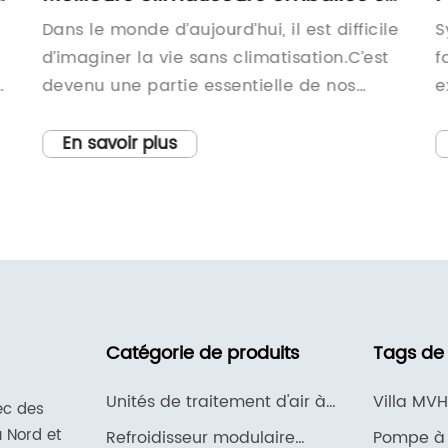
le toit d'un fabricant chinois
d
Dans le monde d’aujourd’hui, il est difficile
S
d’imaginer la vie sans climatisation.C’est
f
a
devenu une partie essentielle de nos
e
vies.Que nous soyons à la maison, au
g
bureau ou ailleurs, les climatiseurs nous
f
En savoir plus
maintiennent à l’aise et détendus
s
ne
pendant les chaudes journées d’été.Et
s
lorsqu’il s’agit de choisir les climatiseurs
p
e
de la meilleure qualité à un prix
s
abordable, la Chine est l’une des
j
destinations les plus populaires. La Chine
d
est devenue une plaque tournante pour la
à
Catégorie de produits
Tags de
à
fabrication et l’exportation de divers
r
és
produits, notamment les
b
Unités de traitement d'air à
Villa MVH
ec des
climatiseurs.Venttech, un fabricant
r
serpentin DX AHU
 Nord et
Refroidisseur modulaire
Pompe à 