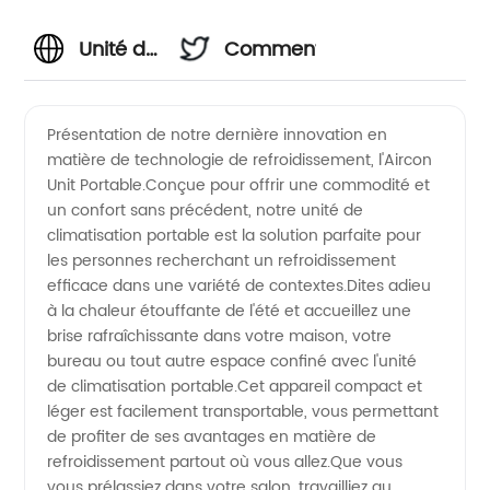
Unité de
Commentaires
climatisation
Présentation de notre dernière innovation en
matière de technologie de refroidissement, l'Aircon
portable :
Unit Portable.Conçue pour offrir une commodité et
un confort sans précédent, notre unité de
fabricant
climatisation portable est la solution parfaite pour
les personnes recherchant un refroidissement
et
efficace dans une variété de contextes.Dites adieu
à la chaleur étouffante de l'été et accueillez une
brise rafraîchissante dans votre maison, votre
fournisseur
bureau ou tout autre espace confiné avec l'unité
de climatisation portable.Cet appareil compact et
en gros
léger est facilement transportable, vous permettant
de profiter de ses avantages en matière de
de
refroidissement partout où vous allez.Que vous
vous prélassiez dans votre salon, travailliez au